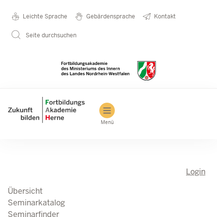
Direkt zum Inhalt
Seminarkatalog
Metanavigation
Leichte Sprache
Gebärdensprache
Kontakt
Seite durchsuchen
Main navigation
Menü
Login
Übersicht
Seminarkatalog
Seminarfinder