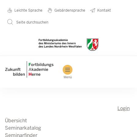
Direkt zum Inhalt
Seminarkatalog
Metanavigation
Leichte Sprache
Gebärdensprache
Kontakt
Seite durchsuchen
Main navigation
Menü
Login
Übersicht
Seminarkatalog
Seminarfinder