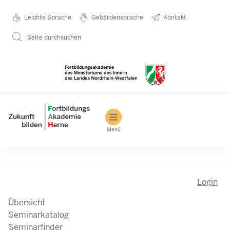
Direkt zum Inhalt
Seminarkatalog
Metanavigation
Leichte Sprache
Gebärdensprache
Kontakt
Seite durchsuchen
Main navigation
Menü
Login
Übersicht
Seminarkatalog
Seminarfinder