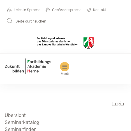
Direkt zum Inhalt
Seminarkatalog
Metanavigation
Leichte Sprache
Gebärdensprache
Kontakt
Seite durchsuchen
Main navigation
Menü
Login
Übersicht
Seminarkatalog
Seminarfinder