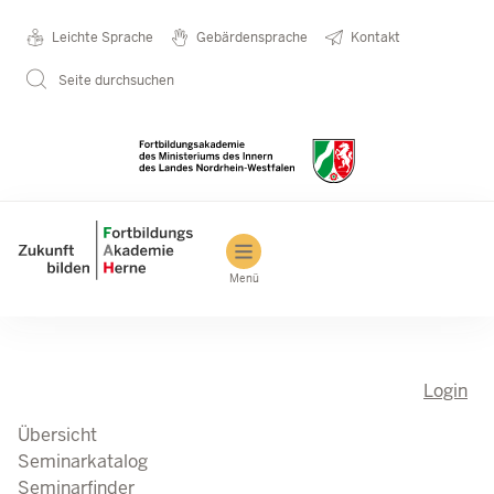
Direkt zum Inhalt
Seminarkatalog
Metanavigation
Leichte Sprache
Gebärdensprache
Kontakt
Seite durchsuchen
Main navigation
Menü
Login
Übersicht
Seminarkatalog
Seminarfinder