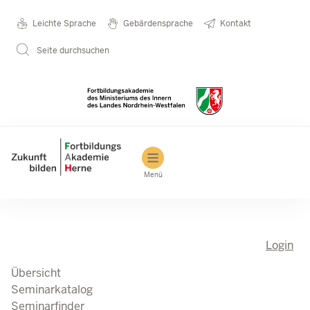
Direkt zum Inhalt
Seminarkatalog
Metanavigation
Leichte Sprache
Gebärdensprache
Kontakt
Seite durchsuchen
Main navigation
Menü
Login
Übersicht
Seminarkatalog
Seminarfinder