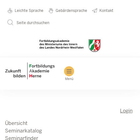
Direkt zum Inhalt
Seminarkatalog
Metanavigation
Leichte Sprache
Gebärdensprache
Kontakt
Seite durchsuchen
Main navigation
Menü
Login
Übersicht
Seminarkatalog
Seminarfinder