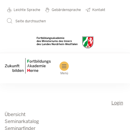
Direkt zum Inhalt
Seminarkatalog
Metanavigation
Leichte Sprache
Gebärdensprache
Kontakt
Seite durchsuchen
Main navigation
Menü
Login
Übersicht
Seminarkatalog
Seminarfinder