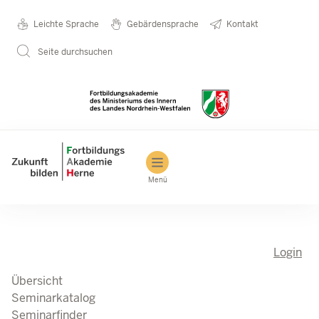
Direkt zum Inhalt
Seminarkatalog
Metanavigation
Leichte Sprache
Gebärdensprache
Kontakt
Seite durchsuchen
Main navigation
Menü
Login
Übersicht
Seminarkatalog
Seminarfinder