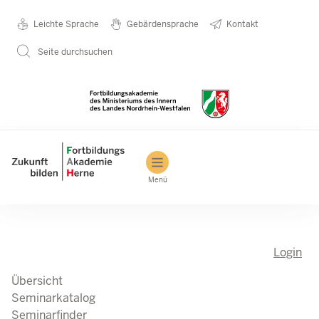
Direkt zum Inhalt
Seminarkatalog
Metanavigation
Leichte Sprache
Gebärdensprache
Kontakt
Seite durchsuchen
Main navigation
Menü
Login
Übersicht
Seminarkatalog
Seminarfinder