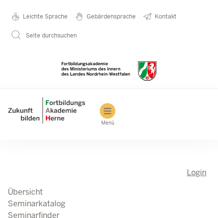
Direkt zum Inhalt
Seminarkatalog
Metanavigation
Leichte Sprache
Gebärdensprache
Kontakt
Seite durchsuchen
Main navigation
Menü
Login
Übersicht
Seminarkatalog
Seminarfinder