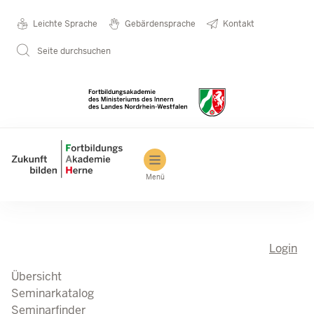
Direkt zum Inhalt
Seminarkatalog
Metanavigation
Leichte Sprache
Gebärdensprache
Kontakt
Seite durchsuchen
Main navigation
Menü
Login
Übersicht
Seminarkatalog
Seminarfinder