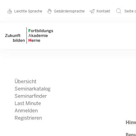
Direkt zum Inhalt
Seminarkatalog
Metanavigation
Leichte Sprache
Gebärdensprache
Kontakt
Seite 
Main navigation
Übersicht
Seminarkatalog
Seminarfinder
Last Minute
Anmelden
Registrieren
Hinw
Ben