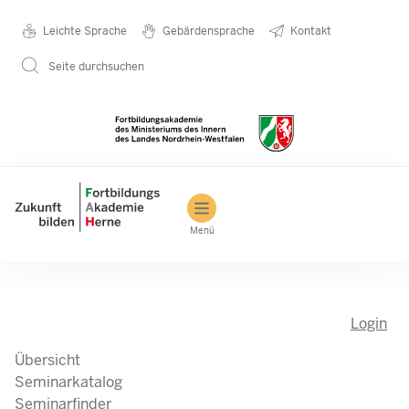
Direkt zum Inhalt
Seminarkatalog
Metanavigation
Leichte Sprache
Gebärdensprache
Kontakt
Seite durchsuchen
Main navigation
Menü
Login
Übersicht
Seminarkatalog
Seminarfinder