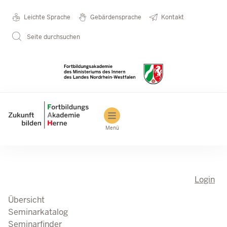
Direkt zum Inhalt
Seminarkatalog
Metanavigation
Leichte Sprache
Gebärdensprache
Kontakt
Seite durchsuchen
Main navigation
Menü
Login
Übersicht
Seminarkatalog
Seminarfinder