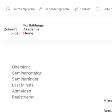
Direkt zum Inhalt
Seminarkatalog
Metanavigation
Leichte Sprache
Gebärdensprache
Kontakt
Seite 
Main navigation
Übersicht
Seminarkatalog
Seminarfinder
Last Minute
Anmelden
Registrieren
Hinw
Ben