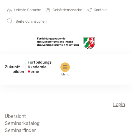
Direkt zum Inhalt
Seminarkatalog
Metanavigation
Leichte Sprache
Gebärdensprache
Kontakt
Seite durchsuchen
Main navigation
Menü
Login
Übersicht
Seminarkatalog
Seminarfinder