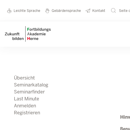
Direkt zum Inhalt
Seminarkatalog
Metanavigation
Leichte Sprache
Gebärdensprache
Kontakt
Seite 
Main navigation
Übersicht
Seminarkatalog
Seminarfinder
Last Minute
Anmelden
Registrieren
Hinw
Ben