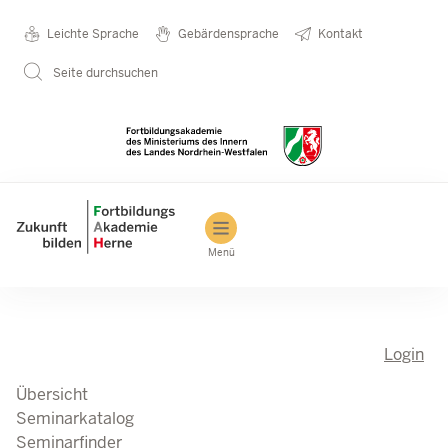
Direkt zum Inhalt
Seminarkatalog
Metanavigation
Leichte Sprache
Gebärdensprache
Kontakt
Seite durchsuchen
Main navigation
Menü
Login
Übersicht
Seminarkatalog
Seminarfinder