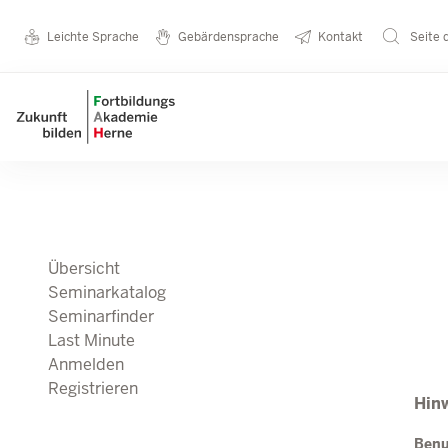
Direkt zum Inhalt
Seminarkatalog
Metanavigation
Leichte Sprache
Gebärdensprache
Kontakt
Seite 
Main navigation
Übersicht
Seminarkatalog
Seminarfinder
Last Minute
Anmelden
Registrieren
Hinw
Ben