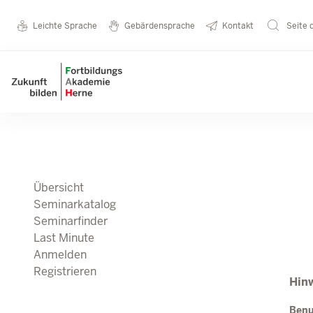
Direkt zum Inhalt
Seminarkatalog
Metanavigation
Leichte Sprache
Gebärdensprache
Kontakt
Seite 
Main navigation
Übersicht
Seminarkatalog
Seminarfinder
Last Minute
Anmelden
Registrieren
Hinw
Ben