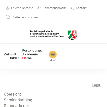
Direkt zum Inhalt
Seminarkatalog
Metanavigation
Leichte Sprache
Gebärdensprache
Kontakt
Seite durchsuchen
Main navigation
Menü
Login
Übersicht
Seminarkatalog
Seminarfinder