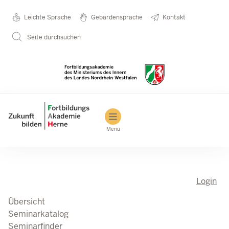
Direkt zum Inhalt
Seminarkatalog
Metanavigation
Leichte Sprache
Gebärdensprache
Kontakt
Seite durchsuchen
Main navigation
Menü
Login
Übersicht
Seminarkatalog
Seminarfinder