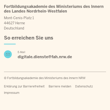
Fortbildungsakademie des Ministeriums des Innern
des Landes Nordrhein-Westfalen
Mont-Cenis-Platz 1
44627 Herne
Deutschland
So erreichen Sie uns
E-Mail
digitale.dienste@fah.nrw.de
© Fortbildungsakademie des Ministeriums des Innern NRW
Fußzeilenmenü
Erklärung zur Barrierefreiheit
Barriere melden
Datenschutz
Impressum