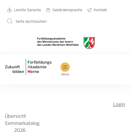
Seminarkatalog
Metanavigation
Leichte Sprache
Gebärdensprache
Kontakt
Direkt zum Inhalt
2026
Seite durchsuchen
Main navigation
Menü
Login
Übersicht
Seminarkatalog
2026