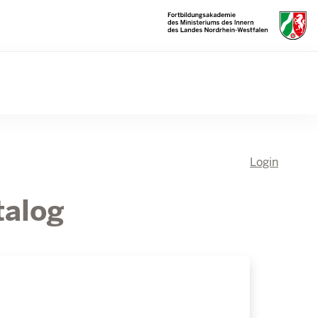
Login
talog