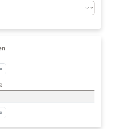
en
»
g
»