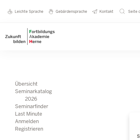
Seminarkatalog
Metanavigation
Leichte Sprache
Gebärdensprache
Kontakt
Seite 
Direkt zum Inhalt
2026
Main navigation
Übersicht
Seminarkatalog
2026
Seminarfinder
Last Minute
Anmelden
Registrieren
S