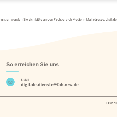
rungen wenden Sie sich bitte an den Fachbereich Medien - Mailadresse:
digital
So erreichen Sie uns
E-Mail
digitale.dienste@fah.nrw.de
Fu
Erkläru