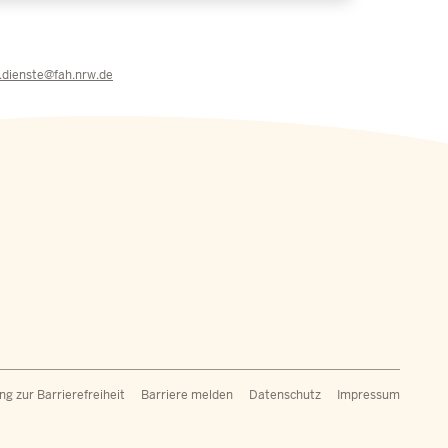
e.dienste@fah.nrw.de
ßzeilenmenü
ng zur Barrierefreiheit
Barriere melden
Datenschutz
Impressum