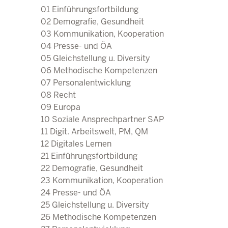
25 Gleichstellung u. Diversi
01 Einführungsfortbildung
26 Methodische Kompetenz
02 Demografie, Gesundheit
27 Personalentwicklung
03 Kommunikation, Kooperation
28 Recht
04 Presse- und ÖA
29 Europa
05 Gleichstellung u. Diversity
30 Soziale Ansprechpartner
06 Methodische Kompetenzen
31 Digit. Arbeitswelt, PM, 
07 Personalentwicklung
Direkt zum Inhalt
32 Lernen, Lehren, Wissen
08 Recht
09 Europa
10 Soziale Ansprechpartner SAP
11 Digit. Arbeitswelt, PM, QM
12 Digitales Lernen
21 Einführungsfortbildung
22 Demografie, Gesundheit
23 Kommunikation, Kooperation
24 Presse- und ÖA
25 Gleichstellung u. Diversity
26 Methodische Kompetenzen