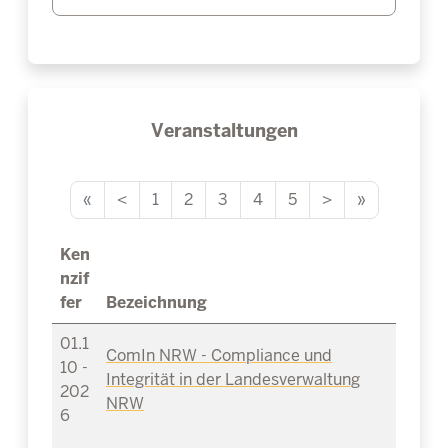
Veranstaltungen
«
<
1
2
3
4
5
>
»
Ken
nzif
fer
Bezeichnung
01.1
ComIn NRW - Compliance und
10 -
Integrität in der Landesverwaltung
202
NRW
6