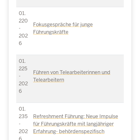
01.
220
Fokusgespräche für junge
-
Führungskräfte
202
6
01.
225
Führen von Telearbeiterinnen und
-
Telearbeitern
202
6
01.
235
Refreshment Führung: Neue Impulse
-
für Führungskräfte mit langjähriger
202
Erfahrung- behördenspezifisch
6