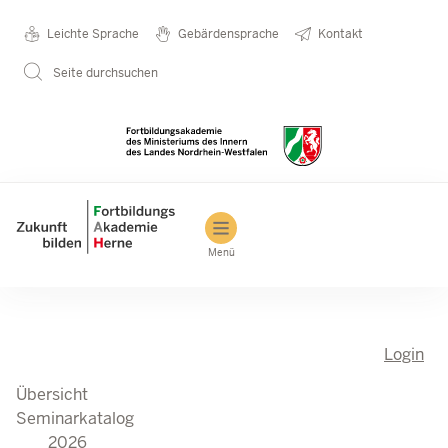
Seminarkatalog
Metanavigation
Leichte Sprache
Gebärdensprache
Kontakt
Direkt zum Inhalt
2026
Seite durchsuchen
Main navigation
Menü
Login
Übersicht
Seminarkatalog
2026