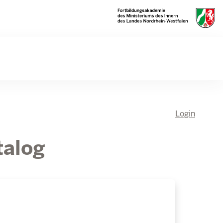
Login
talog