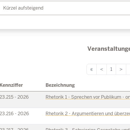
Stimme
rmen
ikation
marbeit
sity
nzen
Veranstaltung
g
«
<
1
>
er SAP
, QM
Kennziffer
Bezeichnung
sen
23.215 - 2026
Rhetorik 1 - Sprechen vor Publikum - on
23.216 - 2026
Rhetorik 2 - Argumentieren und überzeu