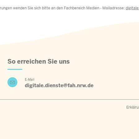
rungen wenden Sie sich bitte an den Fachbereich Medien - Mailadresse:
digital
So erreichen Sie uns
E-Mail
digitale.dienste@fah.nrw.de
Fu
Erkläru