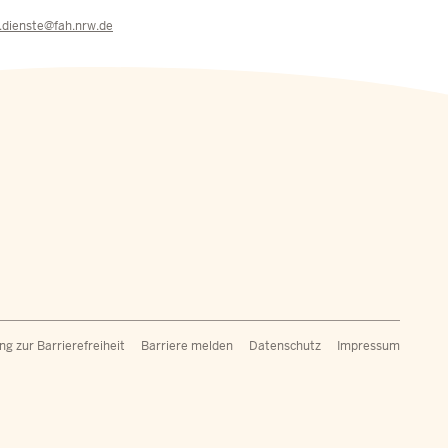
e.dienste@fah.nrw.de
ßzeilenmenü
ng zur Barrierefreiheit
Barriere melden
Datenschutz
Impressum