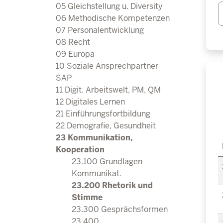
23.200 Rhetorik und 
05 Gleichstellung u. Diversity
23.300 Gesprächsfo
06 Methodische Kompetenzen
23.400 Konfliktkommun
07 Personalentwicklung
23.500 Kooperation, Tea
08 Recht
24 Presse- und ÖA
09 Europa
25 Gleichstellung u. Diver
10 Soziale Ansprechpartner
26 Methodische Kompete
SAP
27 Personalentwicklun
11 Digit. Arbeitswelt, PM, QM
28 Recht
12 Digitales Lernen
29 Europa
21 Einführungsfortbildung
30 Soziale Ansprechpartn
22 Demografie, Gesundheit
31 Digit. Arbeitswelt, PM
23 Kommunikation,
Direkt zum Inhalt
32 Lernen, Lehren, Wis
Kooperation
23.100 Grundlagen
Kommunikat.
23.200 Rhetorik und
Stimme
23.300 Gesprächsformen
23.400