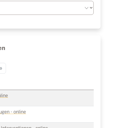
en
»
line
gen - online