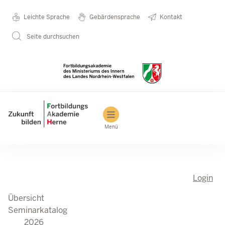
Seminarkatalog
Metanavigation
Leichte Sprache
Gebärdensprache
Kontakt
Direkt zum Inhalt
2026
Seite durchsuchen
Main navigation
Menü
Login
Übersicht
Seminarkatalog
2026