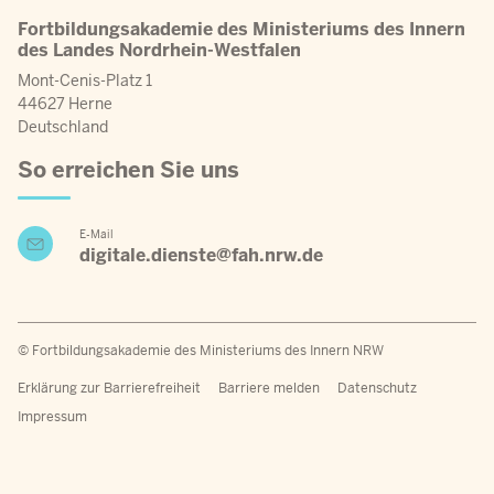
Fortbildungsakademie des Ministeriums des Innern
des Landes Nordrhein-Westfalen
Mont-Cenis-Platz 1
44627 Herne
Deutschland
So erreichen Sie uns
E-Mail
digitale.dienste@fah.nrw.de
© Fortbildungsakademie des Ministeriums des Innern NRW
Fußzeilenmenü
Erklärung zur Barrierefreiheit
Barriere melden
Datenschutz
Impressum