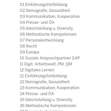
25 Gleichstellung u. Diversi
01 Einführungsfortbildung
26 Methodische Kompetenz
02 Demografie, Gesundheit
27 Personalentwicklung
03 Kommunikation, Kooperation
28 Recht
04 Presse- und ÖA
29 Europa
05 Gleichstellung u. Diversity
30 Soziale Ansprechpartner
06 Methodische Kompetenzen
31 Digit. Arbeitswelt, PM, 
07 Personalentwicklung
Direkt zum Inhalt
32 Lernen, Lehren, Wissen
08 Recht
09 Europa
10 Soziale Ansprechpartner SAP
11 Digit. Arbeitswelt, PM, QM
12 Digitales Lernen
21 Einführungsfortbildung
22 Demografie, Gesundheit
23 Kommunikation, Kooperation
24 Presse- und ÖA
25 Gleichstellung u. Diversity
26 Methodische Kompetenzen