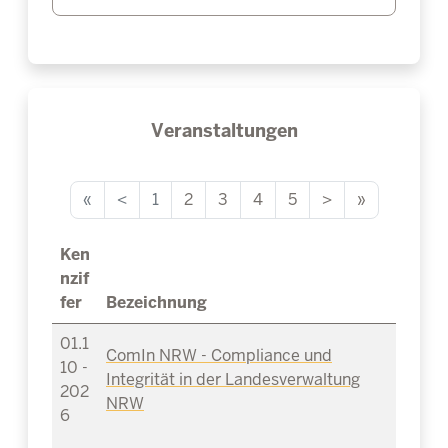
Veranstaltungen
«
<
1
2
3
4
5
>
»
Ken
nzif
fer
Bezeichnung
01.1
ComIn NRW - Compliance und
10 -
Integrität in der Landesverwaltung
202
NRW
6