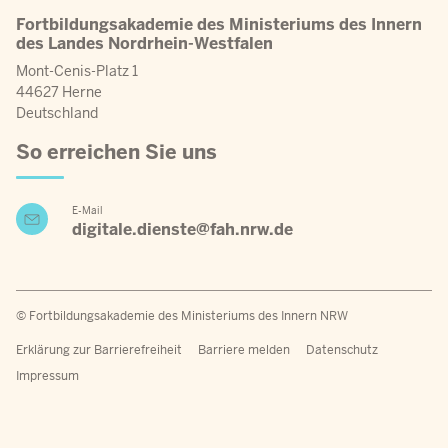
Fortbildungsakademie des Ministeriums des Innern
des Landes Nordrhein-Westfalen
Mont-Cenis-Platz 1
44627 Herne
Deutschland
So erreichen Sie uns
E-Mail
digitale.dienste@fah.nrw.de
© Fortbildungsakademie des Ministeriums des Innern NRW
Fußzeilenmenü
Erklärung zur Barrierefreiheit
Barriere melden
Datenschutz
Impressum