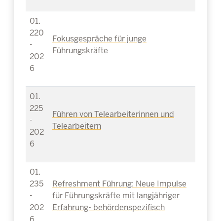
01.
220
Fokusgespräche für junge
-
Führungskräfte
202
6
01.
225
Führen von Telearbeiterinnen und
-
Telearbeitern
202
6
01.
235
Refreshment Führung: Neue Impulse
-
für Führungskräfte mit langjähriger
202
Erfahrung- behördenspezifisch
6