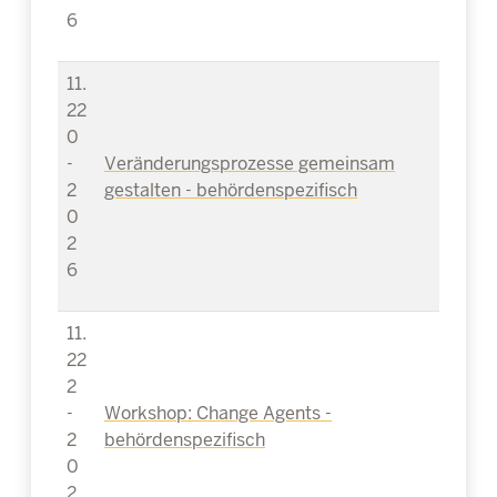
6
11.
22
0
-
Veränderungsprozesse gemeinsam
2
gestalten - behördenspezifisch
0
2
6
11.
22
2
-
Workshop: Change Agents -
2
behördenspezifisch
0
2