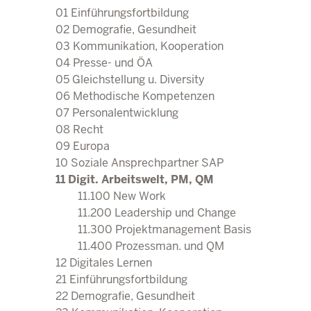
21 Einführungsfortbild
01 Einführungsfortbildung
22 Demografie, Gesundh
02 Demografie, Gesundheit
23 Kommunikation, Kooper
03 Kommunikation, Kooperation
24 Presse- und ÖA
04 Presse- und ÖA
25 Gleichstellung u. Diver
05 Gleichstellung u. Diversity
26 Methodische Kompete
06 Methodische Kompetenzen
27 Personalentwicklu
07 Personalentwicklung
28 Recht
08 Recht
29 Europa
09 Europa
30 Soziale Ansprechpartn
10 Soziale Ansprechpartner SAP
31 Digit. Arbeitswelt, PM
11 Digit. Arbeitswelt, PM, QM
Direkt zum Inhalt
32 Lernen, Lehren, Wis
11.100 New Work
11.200 Leadership und Change
11.300 Projektmanagement Basis
11.400 Prozessman. und QM
12 Digitales Lernen
21 Einführungsfortbildung
22 Demografie, Gesundheit