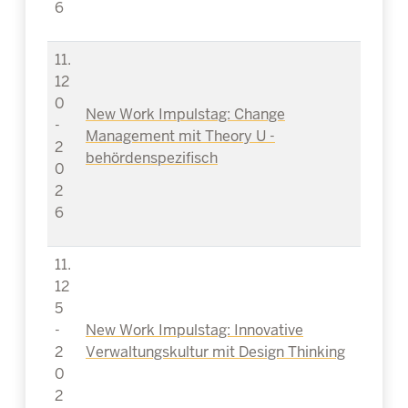
6
11.
12
0
New Work Impulstag: Change
-
Management mit Theory U -
2
behördenspezifisch
0
2
6
11.
12
5
-
New Work Impulstag: Innovative
2
Verwaltungskultur mit Design Thinking
0
2