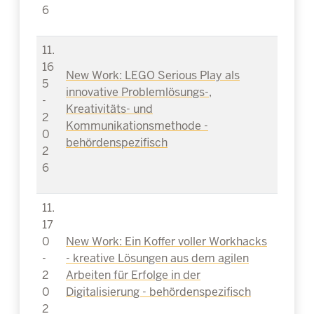
6
11.
16
New Work: LEGO Serious Play als
5
innovative Problemlösungs-,
-
Kreativitäts- und
2
Kommunikationsmethode -
0
behördenspezifisch
2
6
11.
17
0
New Work: Ein Koffer voller Workhacks
-
- kreative Lösungen aus dem agilen
2
Arbeiten für Erfolge in der
0
Digitalisierung - behördenspezifisch
2