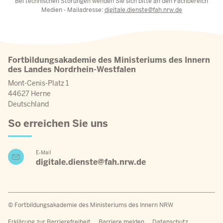
Bei technischen Störungen wenden Sie sich bitte an den Fachbereich
Medien - Mailadresse:
digitale.dienste@fah.nrw.de
Fortbildungsakademie des Ministeriums des Innern
des Landes Nordrhein-Westfalen
Mont-Cenis-Platz 1
44627 Herne
Deutschland
So erreichen Sie uns
E-Mail
digitale.dienste@fah.nrw.de
© Fortbildungsakademie des Ministeriums des Innern NRW
Fußzeilenmenü
Erklärung zur Barrierefreiheit
Barriere melden
Datenschutz