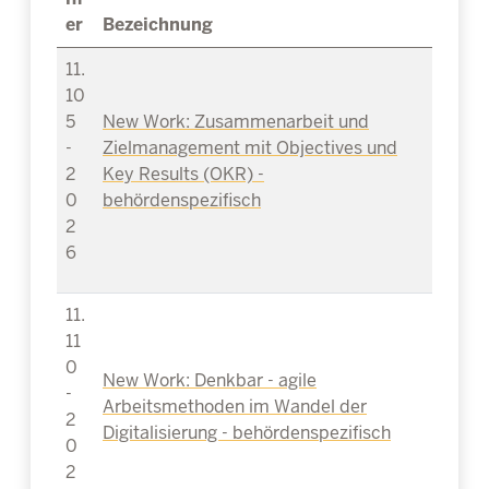
er
Bezeichnung
11.
10
5
New Work: Zusammenarbeit und
-
Zielmanagement mit Objectives und
2
Key Results (OKR) -
0
behördenspezifisch
2
6
11.
11
0
New Work: Denkbar - agile
-
Arbeitsmethoden im Wandel der
2
Digitalisierung - behördenspezifisch
0
2