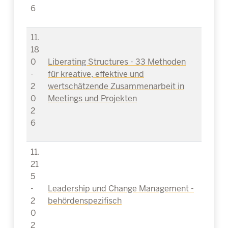
6
11.
18
0
Liberating Structures - 33 Methoden
-
für kreative, effektive und
2
wertschätzende Zusammenarbeit in
0
Meetings und Projekten
2
6
11.
21
5
-
Leadership und Change Management -
2
behördenspezifisch
0
2