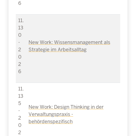
6
11.
13
0
-
New Work: Wissensmanagement als
2
Strategie im Arbeitsalltag
0
2
6
11.
13
5
New Work: Design Thinking in der
-
Verwaltungspraxis -
2
behördenspezifisch
0
2