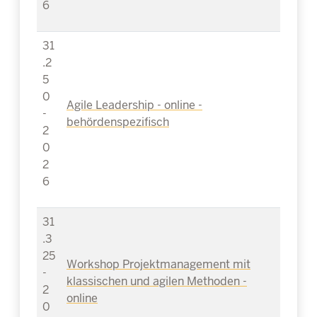
6
31
.2
5
0
Agile Leadership - online -
-
behördenspezifisch
2
0
2
6
31
.3
25
Workshop Projektmanagement mit
-
klassischen und agilen Methoden -
2
online
0