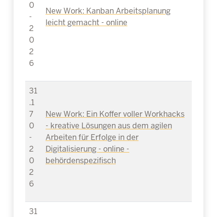
0
New Work: Kanban Arbeitsplanung
-
leicht gemacht - online
2
0
2
6
31
.1
7
New Work: Ein Koffer voller Workhacks
0
- kreative Lösungen aus dem agilen
-
Arbeiten für Erfolge in der
2
Digitalisierung - online -
0
behördenspezifisch
2
6
31