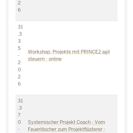
2
6
31
.3
3
5
Workshop: Projekte mit PRINCE2 agil
-
steuern - online
2
0
2
6
31
.3
7
0
Systemischer Projekt Coach - Vom
-
Feuerlöscher zum Projektflüsterer -