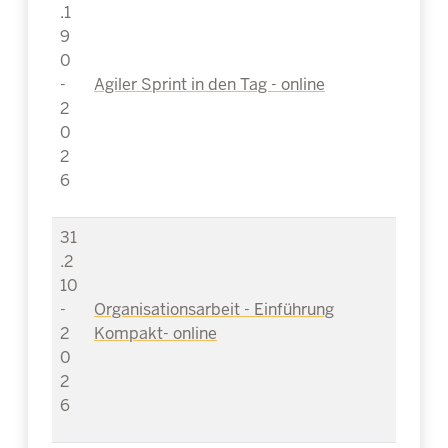
.1
9
0
-
Agiler Sprint in den Tag - online
2
0
2
6
31
.2
10
-
Organisationsarbeit - Einführung
2
Kompakt- online
0
2
6