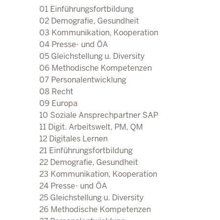
25 Gleichstellung u. Dive
01 Einführungsfortbildung
26 Methodische Kompet
02 Demografie, Gesundheit
27 Personalentwicklu
03 Kommunikation, Kooperation
28 Recht
04 Presse- und ÖA
29 Europa
05 Gleichstellung u. Diversity
30 Soziale Ansprechpartn
06 Methodische Kompetenzen
31 Digit. Arbeitswelt, PM
07 Personalentwicklung
31.100 New Wor
08 Recht
31.200 Leadership und
09 Europa
31.300 Projektmanageme
10 Soziale Ansprechpartner SAP
31.400 Prozessman. 
11 Digit. Arbeitswelt, PM, QM
31.600 Brainfood 
12 Digitales Lernen
Direkt zum Inhalt
32 Lernen, Lehren, Wis
21 Einführungsfortbildung
22 Demografie, Gesundheit
23 Kommunikation, Kooperation
24 Presse- und ÖA
25 Gleichstellung u. Diversity
26 Methodische Kompetenzen