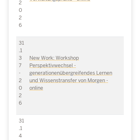
2
0
2
6
31
.1
3
New Work: Workshop
7
Perspektivwechsel -
-
generationenübergreifendes Lernen
2
und Wissenstransfer von Morgen -
0
online
2
6
31
.1
4