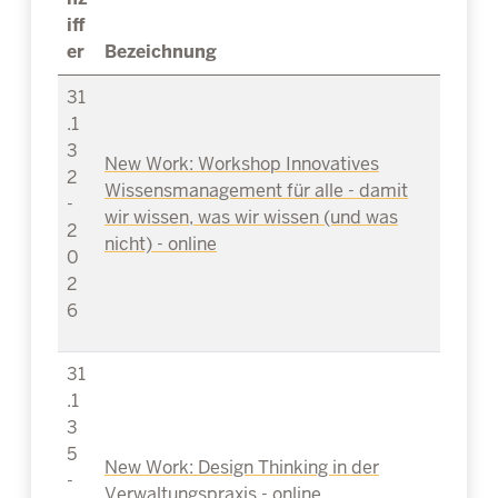
iff
er
Bezeichnung
31
.1
3
New Work: Workshop Innovatives
2
Wissensmanagement für alle - damit
-
wir wissen, was wir wissen (und was
2
nicht) - online
0
2
6
31
.1
3
5
New Work: Design Thinking in der
-
Verwaltungspraxis - online