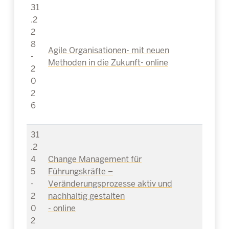
31
.2
2
8
Agile Organisationen- mit neuen
-
Methoden in die Zukunft- online
2
0
2
6
31
.2
4
Change Management für
5
Führungskräfte –
-
Veränderungsprozesse aktiv und
2
nachhaltig gestalten
0
- online
2