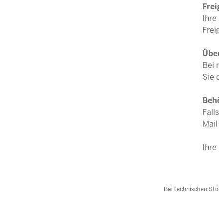
Frei
Ihre
Frei
Übe
Bei 
Sie 
Beh
Fall
Mail
Ihre
Bei technischen Stö