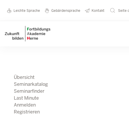
Direkt zum Inhalt
Seminarkatalog
Metanavigation
Leichte Sprache
Gebärdensprache
Kontakt
Seite 
Main navigation
Übersicht
Seminarkatalog
Seminarfinder
Last Minute
Anmelden
Registrieren