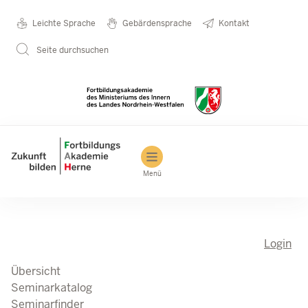
Direkt zum Inhalt
Seminarkatalog
Metanavigation
Leichte Sprache
Gebärdensprache
Kontakt
Seite durchsuchen
Main navigation
Menü
Login
Übersicht
Seminarkatalog
Seminarfinder