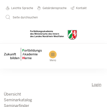
Direkt zum Inhalt
Seminarkatalog
Metanavigation
Leichte Sprache
Gebärdensprache
Kontakt
Seite durchsuchen
Main navigation
Menü
Login
Übersicht
Seminarkatalog
Seminarfinder