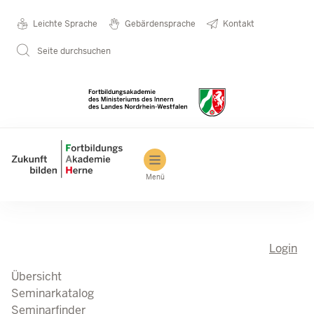
Direkt zum Inhalt
Seminarkatalog
Metanavigation
Leichte Sprache
Gebärdensprache
Kontakt
Seite durchsuchen
Main navigation
Menü
Login
Übersicht
Seminarkatalog
Seminarfinder