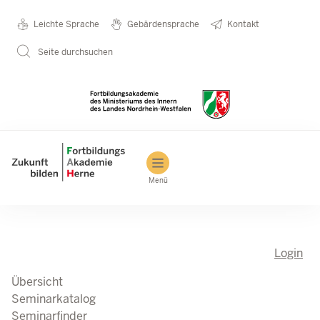
Direkt zum Inhalt
Seminarkatalog
Metanavigation
Leichte Sprache
Gebärdensprache
Kontakt
Seite durchsuchen
Main navigation
Menü
Login
Übersicht
Seminarkatalog
Seminarfinder