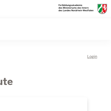
Login
ute