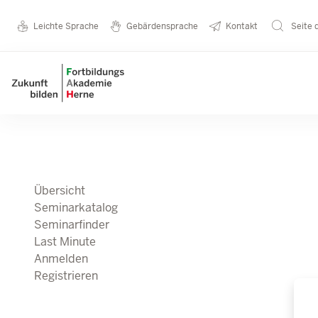
Direkt zum Inhalt
Seminarkatalog
Metanavigation
Leichte Sprache
Gebärdensprache
Kontakt
Seite 
Main navigation
Übersicht
Seminarkatalog
Seminarfinder
Last Minute
Anmelden
Registrieren