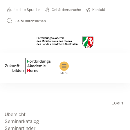
Direkt zum Inhalt
Seminarkatalog
Metanavigation
Leichte Sprache
Gebärdensprache
Kontakt
Seite durchsuchen
Main navigation
Menü
Login
Übersicht
Seminarkatalog
Seminarfinder