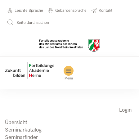
Direkt zum Inhalt
Seminarkatalog
Metanavigation
Leichte Sprache
Gebärdensprache
Kontakt
Seite durchsuchen
Main navigation
Menü
Login
Übersicht
Seminarkatalog
Seminarfinder