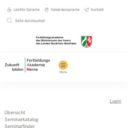
Direkt zum Inhalt
Seminarkatalog
Metanavigation
Leichte Sprache
Gebärdensprache
Kontakt
Seite durchsuchen
Main navigation
Menü
Login
Übersicht
Seminarkatalog
Seminarfinder