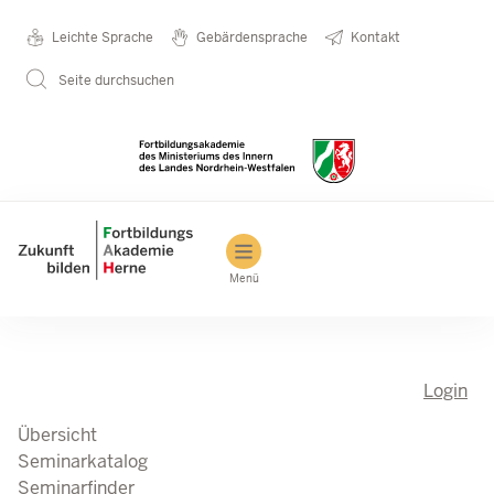
Direkt zum Inhalt
Seminarkatalog
Metanavigation
Leichte Sprache
Gebärdensprache
Kontakt
Seite durchsuchen
Main navigation
Menü
Login
Übersicht
Seminarkatalog
Seminarfinder