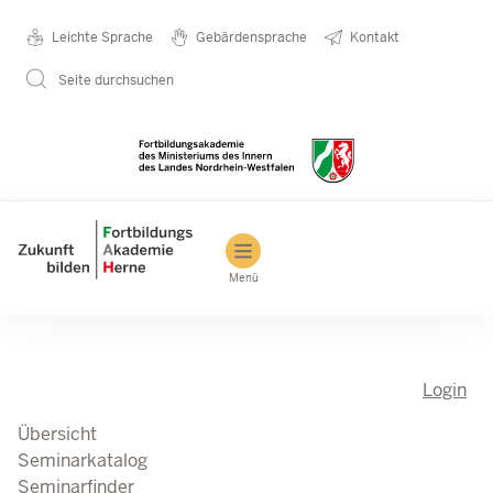
Direkt zum Inhalt
Seminarkatalog
Metanavigation
Leichte Sprache
Gebärdensprache
Kontakt
Seite durchsuchen
Main navigation
Menü
Login
Übersicht
Seminarkatalog
Seminarfinder