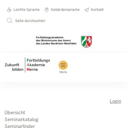
Direkt zum Inhalt
Seminarkatalog
Metanavigation
Leichte Sprache
Gebärdensprache
Kontakt
Seite durchsuchen
Main navigation
Menü
Login
Übersicht
Seminarkatalog
Seminarfinder