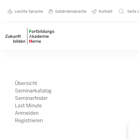
Direkt zum Inhalt
Seminarkatalog
Metanavigation
Leichte Sprache
Gebärdensprache
Kontakt
Seite 
Main navigation
Übersicht
Seminarkatalog
Seminarfinder
Last Minute
Anmelden
Registrieren