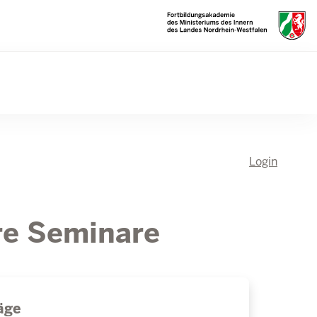
Login
hre Seminare
äge