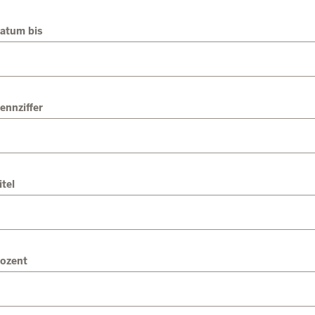
atum bis
ennziffer
itel
ozent