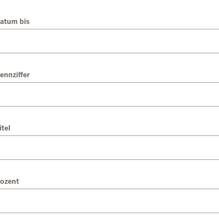
atum bis
ennziffer
itel
ozent