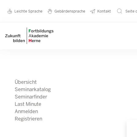
Direkt zum Inhalt
Seminarkatalog
Metanavigation
Leichte Sprache
Gebärdensprache
Kontakt
Seite 
Main navigation
Übersicht
Seminarkatalog
Seminarfinder
Last Minute
Anmelden
Registrieren