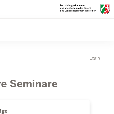
Login
hre Seminare
äge