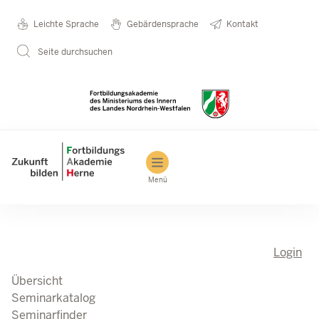
Direkt zum Inhalt
Seminarkatalog
Metanavigation
Leichte Sprache
Gebärdensprache
Kontakt
Seite durchsuchen
Main navigation
Menü
Login
Übersicht
Seminarkatalog
Seminarfinder