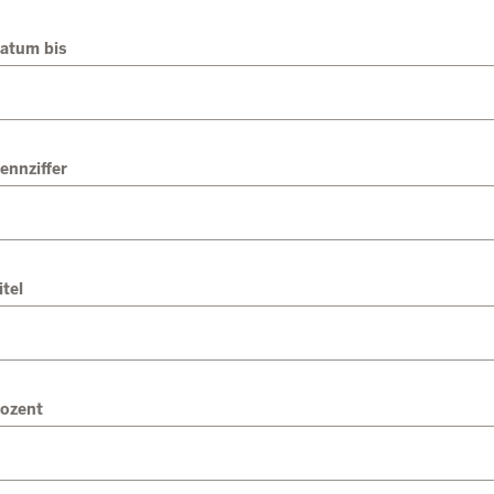
atum bis
ennziffer
itel
ozent