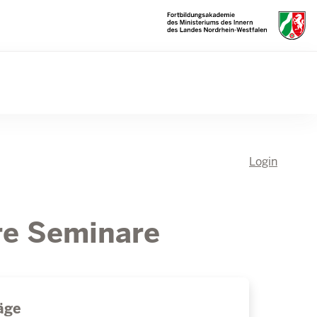
Login
hre Seminare
äge