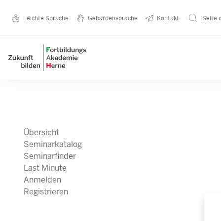
Direkt zum Inhalt
Seminarkatalog
Metanavigation
Leichte Sprache
Gebärdensprache
Kontakt
Seite 
Main navigation
Übersicht
Seminarkatalog
Seminarfinder
Last Minute
Anmelden
Registrieren