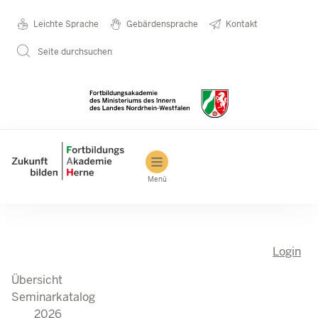
Seminarkatalog
Metanavigation
Leichte Sprache
Gebärdensprache
Kontakt
Direkt zum Inhalt
2026
Seite durchsuchen
Main navigation
Menü
Login
Übersicht
Seminarkatalog
2026