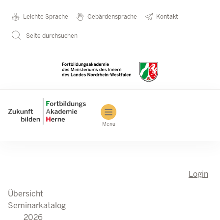
Seminarkatalog
Metanavigation
Leichte Sprache
Gebärdensprache
Kontakt
Direkt zum Inhalt
2026
Seite durchsuchen
Main navigation
Menü
Login
Übersicht
Seminarkatalog
2026